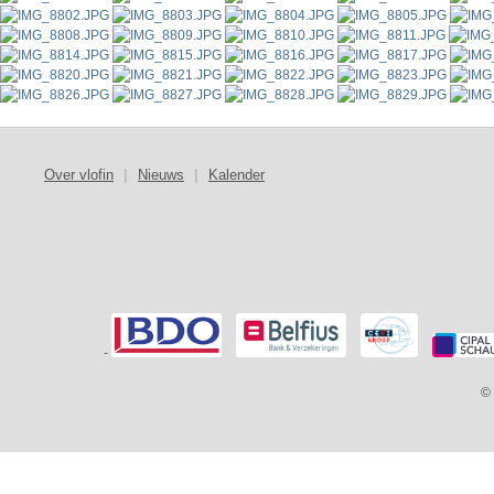
Over vlofin
|
Nieuws
|
Kalender
-
© 