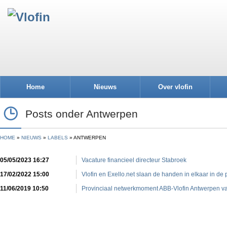
Home
Nieuws
Over vlofin
Posts onder Antwerpen
HOME
NIEUWS
LABELS
ANTWERPEN
05/05/2023 16:27
Vacature financieel directeur Stabroek
17/02/2022 15:00
Vlofin en Exello.net slaan de handen in elkaar in de
11/06/2019 10:50
Provinciaal netwerkmoment ABB-Vlofin Antwerpen va