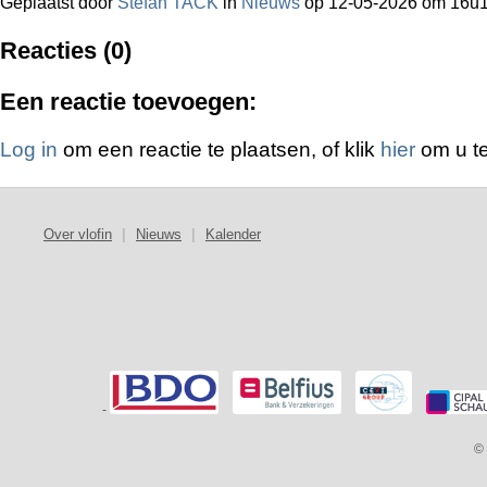
Geplaatst door
Stefan TACK
in
Nieuws
op 12-05-2026 om 16u
Reacties (0)
Een reactie toevoegen:
Log in
om een reactie te plaatsen, of klik
hier
om u te
Over vlofin
|
Nieuws
|
Kalender
-
© 