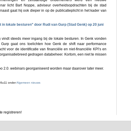
dernemingen en zelfstandige ondernemers werd een nieuwe
binar licht Bart Noppe, adviseur overheidsopdrachten bij de stad
ast gaat hij ook dieper in op de publicatieplicht in het kader van
in lokale besturen” door Rudi van Gurp (Stad Genk) op 20 juni
 vindt steeds meer ingang bij de lokale besturen. In Genk vonden
n Gurp gaat ons toelichten hoe Genk de shift naar performance
ht voor de identificatie van financiële en niet-financiële KPI’s en
or organisatiebreed gedragen databeheer. Kortom, een niet te missen
rbo 2.0. webinars georganiseerd worden maar daarover later meer.
16u11 onder
Algemeen nieuws
e registreren!