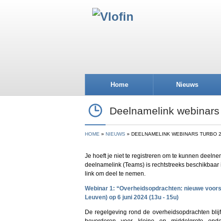
Home
Nieuws
Deelnamelink webinars
HOME
NIEUWS
DEELNAMELINK WEBINARS TURBO 2
Je hoeft je niet te registreren om te kunnen deel
deelnamelink (Teams) is rechtstreeks beschikbaar i
link om deel te nemen.
Webinar 1: “Overheidsopdrachten: nieuwe voorsc
Leuven) op 6 juni 2024 (13u - 15u)
De regelgeving rond de overheidsopdrachten blijf