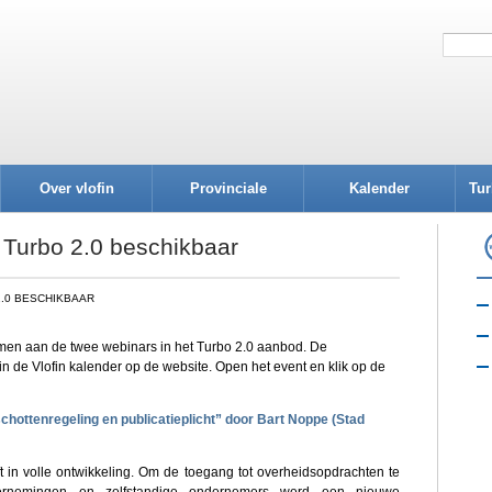
Over vlofin
Provinciale
Kalender
Tur
afdelingen
 Turbo 2.0 beschikbaar
.0 BESCHIKBAAR
nemen aan de twee webinars in het Turbo 2.0 aanbod. De
n de Vlofin kalender op de website. Open het event en klik op de
hottenregeling en publicatieplicht” door Bart Noppe (Stad
t in volle ontwikkeling. Om de toegang tot overheidsopdrachten te