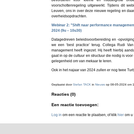
bevorderen voor kleine en middelgrote on
voorschottenregeling uitgewerkt. Tijdens dit we
Leuven, ons in over deze nieuwe regeling en daarna
overheidsopdrachten.
Webinar 2: ”Shift naar performance management 
2024 (9u – 10u30)
Datagedreven beleidsvoorbereiding en -opvolging
we een ‘best practice’ terug. Collega Rudi Va
management heeft ingezet. Hij heeft hierbij aandac
gaat in op de cultuur en structuur die nodig is vo
gelegenheid om van mekaar te leren.
Ook in het najaar van 2024 zullen er nog twee Tu
Geplaatst door
Stefan TACK
in
Nieuws
op 08-05-2024 om 
Reacties (0)
Een reactie toevoegen:
Log in
om een reactie te plaatsen, of klik
hier
om u t