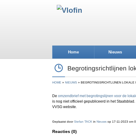
Home
Nieuws
Begrotingsrichtlijnen lok
HOME
NIEUWS
BEGROTINGSRICHTLIJNEN LOKALE 
De
omzendbrief met begrotingslijnen voor de lokale
is nog niet officieel gepubliceerd in het Staatsbla
VVSG website.
Geplaatst door
Stefan TACK
in
Nieuws
op 17-11-2023 om 
Reacties (0)