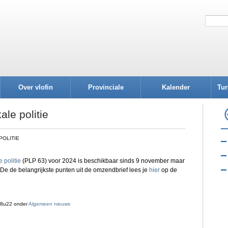
Over vlofin
Provinciale
Kalender
Tur
afdelingen
ale politie
POLITIE
 politie
(PLP 63) voor 2024 is beschikbaar sinds 9 november maar
d. De de belangrijkste punten uit de omzendbrief lees je
hier
op de
08u22 onder
Algemeen nieuws