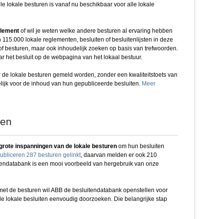
lle lokale besturen is vanaf nu beschikbaar voor alle lokale
glement
of wil je weten welke andere besturen al ervaring hebben
5.000 lokale reglementen, besluiten of besluitenlijsten in deze
n of besturen, maar ook inhoudelijk zoeken op basis van trefwoorden.
 het besluit op de webpagina van het lokaal bestuur.
 de lokale besturen gemeld worden, zonder een kwaliteitstoets van
elijk voor de inhoud van hun gepubliceerde besluiten.
Meer
den
grote inspanningen van de lokale besturen
om hun besluiten
bliceren 287 besturen gelinkt
, daarvan melden er ook 210
itendatabank is een mooi voorbeeld van hergebruik van onze
met de besturen wil ABB de besluitendatabank openstellen voor
e lokale besluiten eenvoudig doorzoeken. Die belangrijke stap