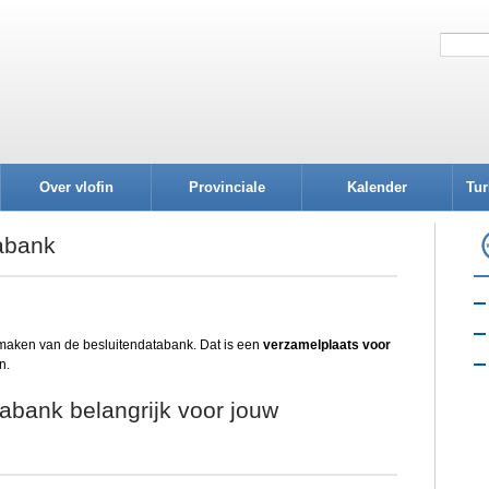
Over vlofin
Provinciale
Kalender
Tur
afdelingen
abank
maken van de besluitendatabank. Dat is een
verzamelplaats voor
n.
abank belangrijk voor jouw