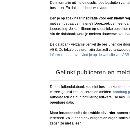
De informatie uit meldingsplichtige besluiten van a
besturen. En dat biedt heel wat voordelen!
Ben je op zoek naar
inspiratie voor een nieuw re
met een bepaalde materie? Doorzoek de meer dan 11
toepassing. Je kan filteren op specifieke besluite
Via de databank word je meteen doorverwezen naar
De databank verzamelt enkel de besluiten die door
ABB. De lokale besturen zijn dus zelf verantwoord
informatie daarover vind je op de website van ABB
.
Gelinkt publiceren en mel
De besluitendatabank zou niet bestaan zonder de
correct gelinkt te publiceren en melden.
Vandaag pu
automatisch via hun notuleringsoftware. De beslu
openbare data.
Maar intussen reikt de ambitie al verder
: samen 
iedereen. Zo kunnen ook burgers en organisaties d
zetten ze niet alleen: