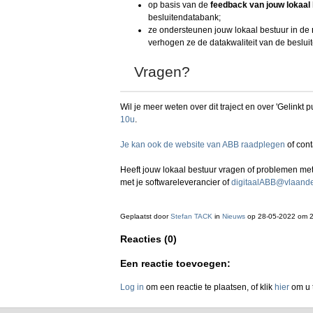
op basis van de
feedback van jouw lokaal
besluitendatabank;
ze ondersteunen jouw lokaal bestuur in de
verhogen ze de datakwaliteit van de beslui
Vragen?
Wil je meer weten over dit traject en over 'Gelinkt
10u
.
Je kan ook de website van ABB raadplegen
of con
Heeft jouw lokaal bestuur vragen of problemen met
met je softwareleverancier of
digitaalABB@vlaand
Geplaatst door
Stefan TACK
in
Nieuws
op 28-05-2022 om 
Reacties (0)
Een reactie toevoegen:
Log in
om een reactie te plaatsen, of klik
hier
om u t