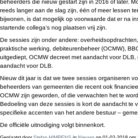
beheerders die nieuw gestart zijn in 2016 of later. M
reeds langer aan de slag zijn, één of meer lessen ter
bijwonen, is dat mogelijk op voorwaarde dat er na in
startende collega’s nog plaatsen vrij zijn.
De sessies zijn onder andere: overheidsopdrachten,
praktische werking, debiteurenbeheer (OCMW), BB
uitgediept, OCMW decreet met aandacht voor DLB,
aandacht voor DLB.
Nieuw dit jaar is dat we twee sessies organiseren vo
beheerders van gemeenten die recent ook financiee
OCMW zijn geworden, of die verwachten het te wor
Bedoeling van deze sessies is kort de aandacht te 
specifieke accenten van het andere bestuur – gem
De officiële uitnodiging volgt binnenkort.
Geplaatst door
Stefan HIMPENS
in
Nieuws
op 01-02-2018 om 