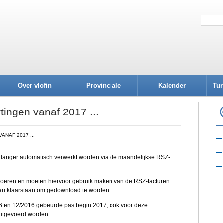
Over vlofin
Provinciale
Kalender
Tur
afdelingen
tingen vanaf 2017 ...
NAF 2017 ...
t langer automatisch verwerkt worden via de maandelijkse RSZ-
voeren en moeten hiervoor gebruik maken van de RSZ-facturen
uari klaarstaan om gedownload te worden.
16 en 12/2016 gebeurde pas begin 2017, ook voor deze
uitgevoerd worden.