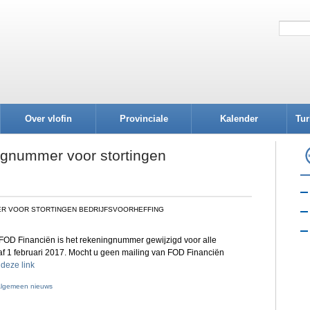
Over vlofin
Provinciale
Kalender
Tur
afdelingen
ngnummer voor stortingen
ER VOOR STORTINGEN BEDRIJFSVOORHEFFING
 FOD Financiën is het rekeningnummer gewijzigd voor alle
naf 1 februari 2017. Mocht u geen mailing van FOD Financiën
p
deze link
lgemeen nieuws