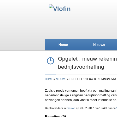
Home
Nieuws
Opgelet : nieuw rekeni
bedrijfsvoorheffing
HOME
NIEUWS
OPGELET : NIEUW REKENINGNUMM
Zoals u reeds vernomen heeft via een mailing van
nederlandstalige aangiften bedrijfsvoorheffing va
ontvangen hebben, dan vindt u meer informatie o
Geplaatst door
in
Nieuws
op 20-02-2017 om 19u49 onder
A
Reacties (0)