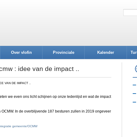
Over vlofin
Provinciale
Kalender
Tur
afdelingen
cmw : idee van de impact ..
E VAN DE IMPACT ..
eten we even ons licht schijnen op onze ledenlijst en wat de impact
OCMW. In de overblijvende 187 besturen zullen in 2019 ongeveer
ntegratie gemeente/OCMW