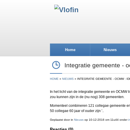
Home
Nieuws
Integratie gemeente - o
HOME
NIEUWS
INTEGRATIE GEMEENTE - OCMW : IDE
In het licht van de integratie gemeente en OCMW li
zou kunnen zijn in de (nu nog) 308 gemeenten.
Momenteel combineren 121 collegae gemeente en 
50 collegae 60 jaar of ouder zijn '..
Geplaatst door
in
Nieuws
op 10-12-2016 om 11u44 onder
i
Reacties (0)