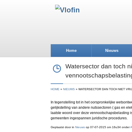
Home
Nieuws
Watersector dan toch ni
vennootschapsbelastin
HOME
NIEUWS
WATERSECTOR DAN TOCH NIET VR
In tegenstelling tot in het oorspronkelijke wetsontwe
gelijkstelling van andere nutssectoren ( gas en elek
laatste woord over deze vennootschapsbelasting i
gemeenten ingespannen juridische procedures.
Geplaatst door
in
Nieuws
op 07-07-2015 om 16u34 onder
A