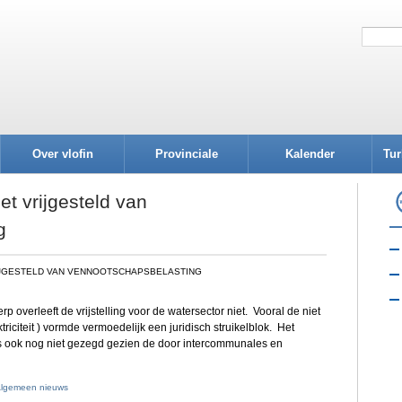
Over vlofin
Provinciale
Kalender
Tur
afdelingen
et vrijgesteld van
g
IJGESTELD VAN VENNOOTSCHAPSBELASTING
rp overleeft de vrijstelling voor de watersector niet. Vooral de niet
triciteit ) vormde vermoedelijk een juridisch struikelblok. Het
s ook nog niet gezegd gezien de door intercommunales en
lgemeen nieuws