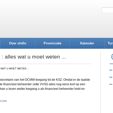
Over vlofin
Provinciale
Kalender
Tur
afdelingen
 alles wat u moet weten ...
WAT U MOET WETEN ...
secretaris van het OCMW toegang tot de KSZ. Omdat er de laatste
 de financieel beheerder zette VVSG alles nog eens kort op een
kan u lezen welke toegang u als financieel beheerder hebt en
OCMW