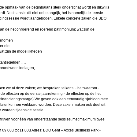
de opmaak van de beginbalans sterk onderschat wordt en dikwijls
t. Nochtans is dit niet onbelangrijk, het is namelijk de ‘eerste
eidingssessie wordt aangeboden. Enkele concrete zaken die BDO
n de het onroerend en roerend patrimonium; wat zijn de
pgenomen
r niet
at zijn de mogelijkheden
akantiegelden, …
n brandweer, toelagen, …
en we al deze zaken; we bespreken telkens: - het waarom -
de effecten op de eerste jaarrekening - de effecten op de het
utofinancieringsmarge) We geven ook een eenvoudig sjabloon mee
 later kunnen verklaard worden. Deze zaken maken ook deel uit
 worden tijdens de sessie.
rijven voor één van onderstaande sessies, met maximum twee
 09.00u tot 11.00u Adres: BDO Gent – Axxes Business Park -