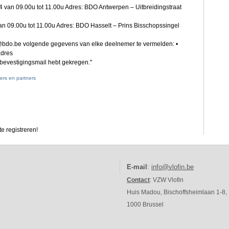
 van 09.00u tot 11.00u Adres: BDO Antwerpen – Uitbreidingstraat
an 09.00u tot 11.00u Adres: BDO Hasselt – Prins Bisschopssingel
or@bdo.be volgende gegevens van elke deelnemer te vermelden: •
adres
n bevestigingsmail hebt gekregen."
ers en partners
e registreren!
E-mail
:
info@vlofin.be
Contact
: VZW Vlofin
Huis Madou, Bischoffsheimlaan 1-8,
1000 Brussel