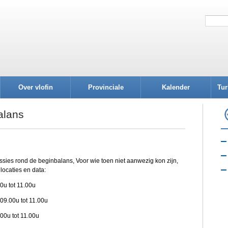
Over vlofin
Provinciale
Kalender
Tur
afdelingen
alans
es rond de beginbalans, Voor wie toen niet aanwezig kon zijn,
locaties en data:
u tot 11.00u
9.00u tot 11.00u
00u tot 11.00u