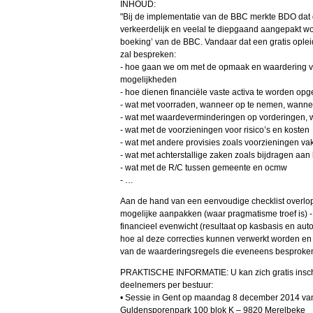
INHOUD:
"Bij de implementatie van de BBC merkte BDO dat 
verkeerdelijk en veelal te diepgaand aangepakt word
boeking’ van de BBC. Vandaar dat een gratis opl
zal bespreken:
- hoe gaan we om met de opmaak en waardering va
mogelijkheden
- hoe dienen financiële vaste activa te worden o
- wat met voorraden, wanneer op te nemen, wannee
- wat met waardeverminderingen op vorderingen, w
- wat met de voorzieningen voor risico’s en kosten
- wat met andere provisies zoals voorzieningen v
- wat met achterstallige zaken zoals bijdragen aa
- wat met de R/C tussen gemeente en ocmw
- …
Aan de hand van een eenvoudige checklist overlop
mogelijke aanpakken (waar pragmatisme troef is) - 
financieel evenwicht (resultaat op kasbasis en a
hoe al deze correcties kunnen verwerkt worden en
van de waarderingsregels die eveneens besproken
PRAKTISCHE INFORMATIE: U kan zich gratis insch
deelnemers per bestuur:
• Sessie in Gent op maandag 8 december 2014 van
Guldensporenpark 100 blok K – 9820 Merelbeke