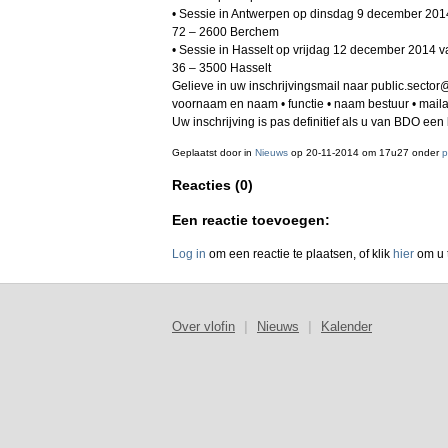
• Sessie in Antwerpen op dinsdag 9 december 2014
72 – 2600 Berchem
• Sessie in Hasselt op vrijdag 12 december 2014 v
36 – 3500 Hasselt
Gelieve in uw inschrijvingsmail naar public.sect
voornaam en naam • functie • naam bestuur • mail
Uw inschrijving is pas definitief als u van BDO ee
Geplaatst door
in
Nieuws
op 20-11-2014 om 17u27 onder
p
Reacties (0)
Een reactie toevoegen:
Log in
om een reactie te plaatsen, of klik
hier
om u t
Over vlofin
|
Nieuws
|
Kalender