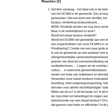
Reacties (1)
Hot item vandaag – het staat ook in de bele
van het OCMW in de gemeente. Een al lang
gemeenten. Het ene komt zeer dichtbij, het 
bestuur, versterking bestuurskracht, ... .
WOW ! Eindelijk worden we nog eens verster
Maar is de werkelijkheid zo wow?
Wordt het lokaal bestuur versterkt?
Wordt het OCMW niet geleidelijk aan een l
van zorgactiviteiten van onze OCMW's in zo
Privatisering? Creatie van een paar grote p
Is ook de gemeente op vele plaatsen niet
intergemeentelijke samenwerkingsverbande
gaande van afval tot overname/uitbating va
voetbalterreinen, ... ) zagen we de voorbij
cultuur, ... in autonome gemeentebedrijven.
eerder een fusie van sukkelaars en dienst
Verworden onze lokale besturen inderdaad 
bevolking, loket omgevingsvergunning, lok
diensten voor allerlei verzelfstandigde "sate
Willen we dit zo? Is dit het beste zo? Is dit
we nog enkel om belastingen te vragen aan
beleidsruimte van een lokaal bestuur? Of is
dat gewoon veel beter en efficiënter? Is d