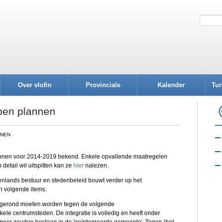
Over vlofin
Provinciale
Kalender
Tur
afdelingen
ben plannen
NNEN
annen voor 2014-2019 bekend. Enkele opvallende maatregelen
detail wil uitspitten kan ze
hier
nalezen.
enlands bestuur en stedenbeleid bouwt verder op het
n volgende items:
 afgerond moeten worden tegen de volgende
kele centrumsteden. De integratie is volledig en heeft onder