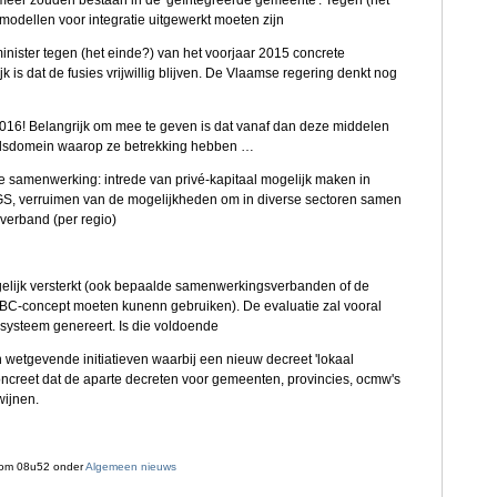
meer zouden bestaan in de 'geïntegreerde gemeente'. Tegen (het
modellen voor integratie uitgewerkt moeten zijn
 minister tegen (het einde?) van het voorjaar 2015 concrete
 is dat de fusies vrijwillig blijven. De Vlaamse regering denkt nog
 2016! Belangrijk om mee te geven is dat vanaf dan deze middelen
leidsdomein waarop ze betrekking hebben …
e samenwerking: intrede van privé-kapitaal mogelijk maken in
 IGS, verruimen van de mogelijkheden om in diverse sectoren samen
verband (per regio)
elijk versterkt (ook bepaalde samenwerkingsverbanden of de
BC-concept moeten kunenn gebruiken). De evaluatie zal vooral
 systeem genereert. Is die voldoende
n wetgevende initiatieven waarbij een nieuw decreet 'lokaal
 concreet dat de aparte decreten voor gemeenten, provincies, ocmw's
ijnen.
om 08u52 onder
Algemeen nieuws