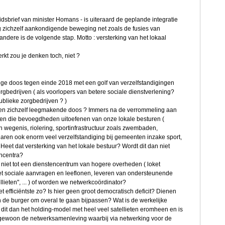
idsbrief van minister Homans - is uiteraard de geplande integratie
 zichzelf aankondigende beweging net zoals de fusies van
andere is de volgende stap. Motto : versterking van het lokaal
kt zou je denken toch, niet ?
ege doos tegen einde 2018 met een golf van verzelfstandigingen
rgbedrijven ( als voorlopers van betere sociale dienstverlening?
ublieke zorgbedrijven ? )
 een zichzelf leegmakende doos ? Immers na de verrommeling aan
n die bevoegdheden uitoefenen van onze lokale besturen (
n wegenis, riolering, sportinfrastructuur zoals zwembaden,
e jaren ook enorm veel verzelfstandiging bij gemeenten inzake sport,
 Heet dat versterking van het lokale bestuur? Wordt dit dan niet
encentra?
niet tot een dienstencentrum van hogere overheden ( loket
et sociale aanvragen en leeflonen, leveren van ondersteunende
llieten", ... ) of worden we netwerkcoördinator?
 het efficiëntste zo? Is hier geen groot democratisch deficit? Dienen
 de burger om overal te gaan bijpassen? Wat is de werkelijke
 dit dan het holding-model met heel veel satellieten eromheen en is
it gewoon de netwerksamenleving waarbij via netwerking voor de