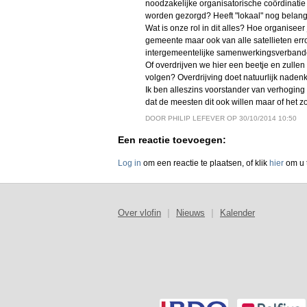
noodzakelijke organisatorische coördinatie 
worden gezorgd? Heeft "lokaal" nog belang
Wat is onze rol in dit alles? Hoe organiseer
gemeente maar ook van alle satellieten erron
intergemeentelijke samenwerkingsverbanden
Of overdrijven we hier een beetje en zulle
volgen? Overdrijving doet natuurlijk nadenk
Ik ben alleszins voorstander van verhoging 
dat de meesten dit ook willen maar of het zo 
DOOR PHILIP LEFEVER OP 30/10/2014 10:50
Een reactie toevoegen:
Log in
om een reactie te plaatsen, of klik
hier
om u t
Over vlofin
|
Nieuws
|
Kalender