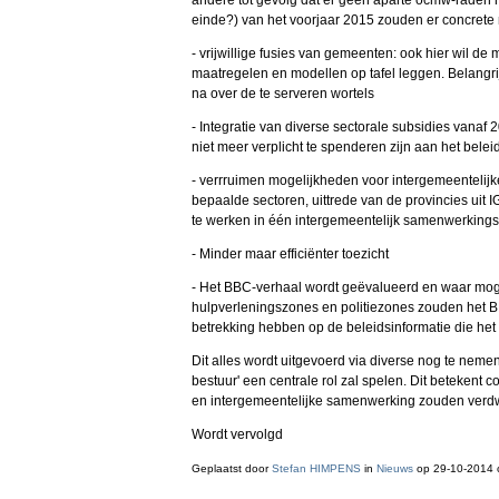
andere tot gevolg dat er geen aparte ocmw-raden 
einde?) van het voorjaar 2015 zouden er concrete 
- vrijwillige fusies van gemeenten: ook hier wil de
maatregelen en modellen op tafel leggen. Belangrijk
na over de te serveren wortels
- Integratie van diverse sectorale subsidies vanaf
niet meer verplicht te spenderen zijn aan het be
- verrruimen mogelijkheden voor intergemeentelijk
bepaalde sectoren, uittrede van de provincies uit
te werken in één intergemeentelijk samenwerkings
- Minder maar efficiënter toezicht
- Het BBC-verhaal wordt geëvalueerd en waar mog
hulpverleningszones en politiezones zouden het B
betrekking hebben op de beleidsinformatie die het
Dit alles wordt uitgevoerd via diverse nog te neme
bestuur' een centrale rol zal spelen. Dit betekent
en intergemeentelijke samenwerking zouden verdw
Wordt vervolgd
Geplaatst door
Stefan HIMPENS
in
Nieuws
op 29-10-2014 