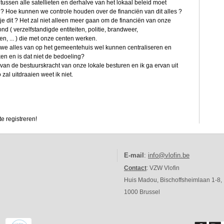
tussen alle satellieten en derhalve van het lokaal beleid moet
? Hoe kunnen we controle houden over de financiën van dit alles ?
 je dit ? Het zal niet alleen meer gaan om de financiën van onze
d ( verzelfstandigde entiteiten, politie, brandweer,
, ... ) die met onze centen werken.
n we alles van op het gemeentehuis wel kunnen centraliseren en
en en is dat niet de bedoeling?
van de bestuurskracht van onze lokale besturen en ik ga ervan uit
zal uitdraaien weet ik niet.
e registreren!
E-mail
:
info@vlofin.be
Contact
: VZW Vlofin
Huis Madou, Bischoffsheimlaan 1-8,
1000 Brussel