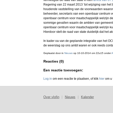
vernietigde de raad van state in een
arrest van 07
Regering van 22 maart 2013 ‘tot wijziging van he
houdende vaststelling van de voorwaarden waaron
beheerder, secretaris van een openbaar centrum v
openbaar centrum voor maatschappelijk welzijn de
sommige gevallen waarin de ambten van gemeentel
openbaar centrum voor maatschappelijk welzijn ku
Hierdoor stelt de raad van state duidelijk dat het ak
In kader oa van de geplande integratie van het 
de weerslag op ons ambt waren er ook reeds conta
Geplaatst door
in
Nieuws
op 10-10-2014 om 22u15 onder
A
Reacties (0)
Een reactie toevoegen:
Log in
om een reactie te plaatsen, of klik
hier
om u t
Over vlofin
|
Nieuws
|
Kalender