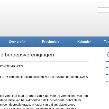
Over vlofin
Provinciale
Kalender
Tur
afdelingen
se beroepsverenigingen
EPSVERENIGINGEN
 al 35 combinatie-secretarisssen zijn die dus gemeente en OCMW
te vorig jaar naar de Raad van State voor de vernietiging van een
e vereiste van het akkoord van de functiehouder schrapte bij
an een decretale graad. In kader van dat annulatieberoep