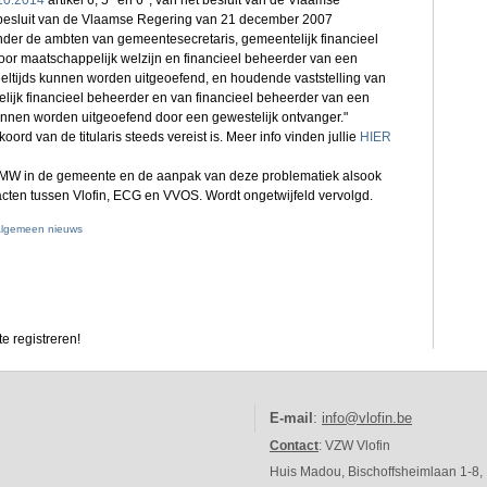
.10.2014
artikel 6, 5° en 6°, van het besluit van de Vlaamse
t besluit van de Vlaamse Regering van 21 december 2007
der de ambten van gemeentesecretaris, gemeentelijk financieel
oor maatschappelijk welzijn en financieel beheerder van een
eltijds kunnen worden uitgeoefend, en houdende vaststelling van
ijk financieel beheerder en van financieel beheerder van een
nnen worden uitgeoefend door een gewestelijk ontvanger."
koord van de titularis steeds vereist is. Meer info vinden jullie
HIER
OCMW in de gemeente en de aanpak van deze problematiek alsook
cten tussen Vlofin, ECG en VVOS. Wordt ongetwijfeld vervolgd.
lgemeen nieuws
e registreren!
E-mail
:
info@vlofin.be
Contact
: VZW Vlofin
Huis Madou, Bischoffsheimlaan 1-8,