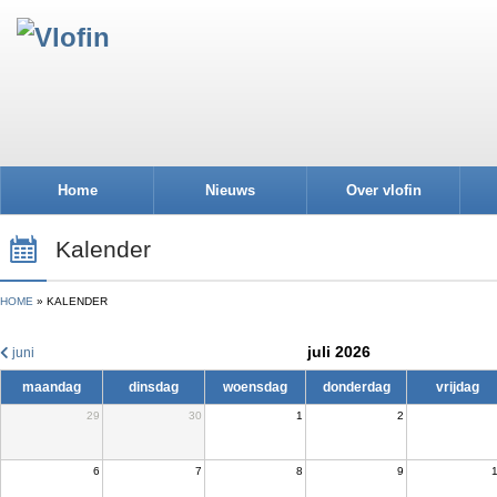
Home
Nieuws
Over vlofin
Kalender
HOME
KALENDER
juli 2026
juni
maandag
dinsdag
woensdag
donderdag
vrijdag
29
30
1
2
6
7
8
9