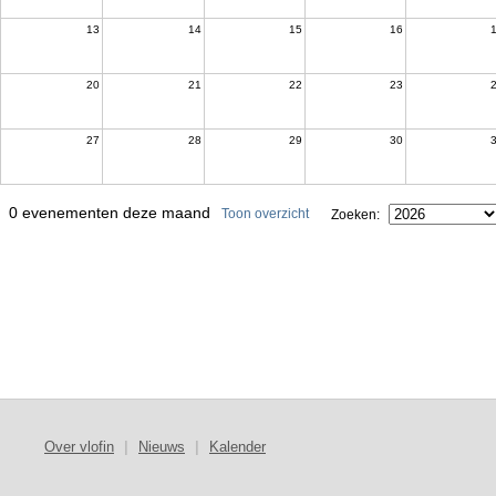
13
14
15
16
20
21
22
23
27
28
29
30
0 evenementen deze maand
Toon overzicht
Zoeken:
Over vlofin
|
Nieuws
|
Kalender